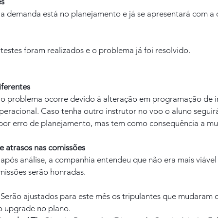
es
a demanda está no planejamento e já se apresentará com a
estes foram realizados e o problema já foi resolvido.
iferentes
o problema ocorre devido à alteração em programação de in
racional. Caso tenha outro instrutor no voo o aluno seguirá
 por erro de planejamento, mas tem como consequência a m
e atrasos nas comissões
após análise, a companhia entendeu que não era mais viável 
missões serão honradas.
Serão ajustados para este mês os tripulantes que mudaram d
o upgrade no plano.