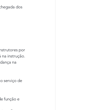
 chegada dos 
strutores por 
 na instrução. 
udança na 
o serviço de 
e função e 