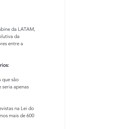
Cabine da LATAM, 
lutiva da 
es entre a 
rios:
 que são 
e seria apenas 
vistas na Lei do 
mos mais de 600 