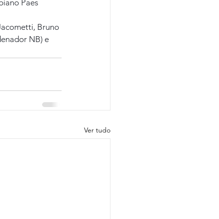
biano Paes 
Jacometti, Bruno 
denador NB) e 
Ver tudo