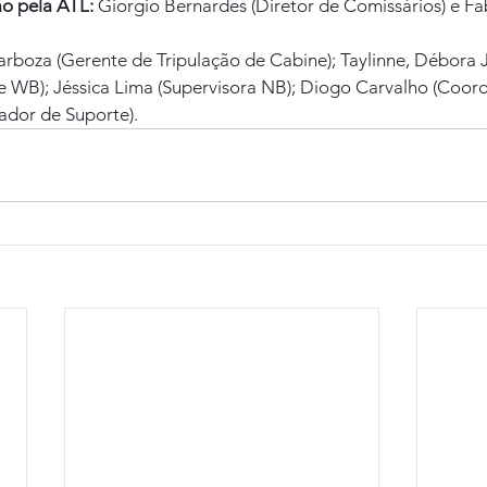
ão pela ATL:
 Giorgio Bernardes (Diretor de Comissários) e Fa
arboza (Gerente de Tripulação de Cabine); Taylinne, Débora 
e WB); Jéssica Lima (Supervisora NB); Diogo Carvalho (Coor
ador de Suporte).