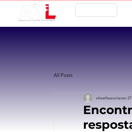
ASSOCIE-SE
All Posts
siteatlassociacao
21
Encontr
respost