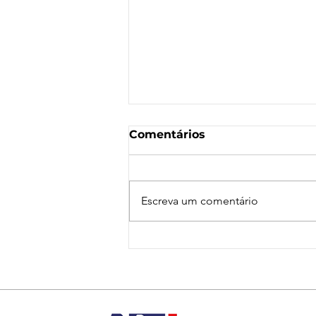
Comentários
Escreva um comentário
Nota de Repúdio:
Agressão a Aeroviárias
da LATAM em GRU