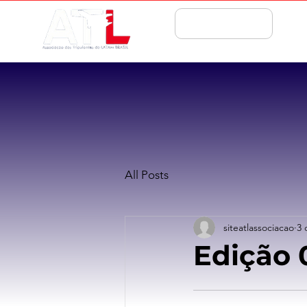
ASSOCIE-SE
All Posts
siteatlassociacao
3 
Edição 