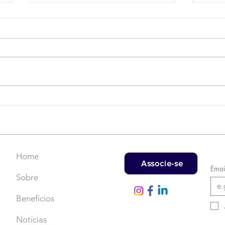
Campanha do Agasalho:
LAT
Faça uma doação!
US$
rec
Home
Associe-se
Emai
Sobre
Benefícios
Notícias