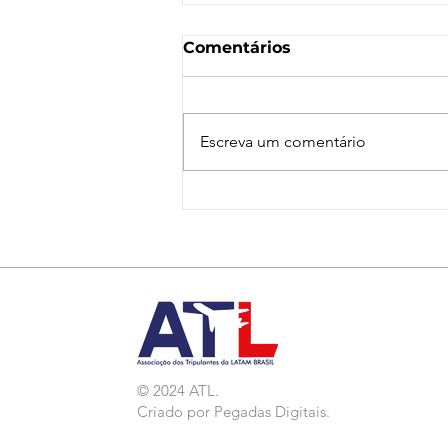
Comentários
Escreva um comentário
Nota de Repúdio:
Agressão a Aeroviárias
da LATAM em GRU
© 2024 ATL.
Criado por
Pegadas Digitais
.