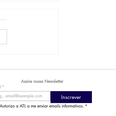
AM reporta lucro de
 576 milhões e
orde de passageiros
Assine nossa Newsletter
l
*
Inscrever
Autorizo a ATL a me enviar emails informativos.
*