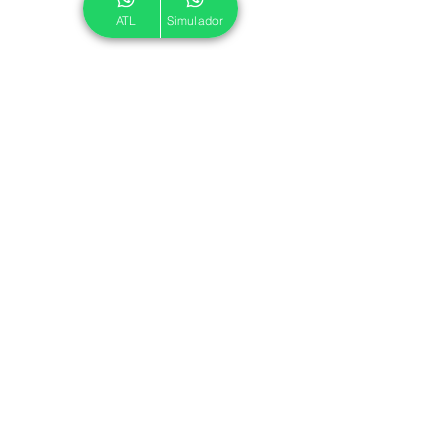
ATL
Simulador
© 2024 ATL.
Criado por
Pegadas Digitais
.
Política de Cookies
|
Política de Privacidade
Associe-se