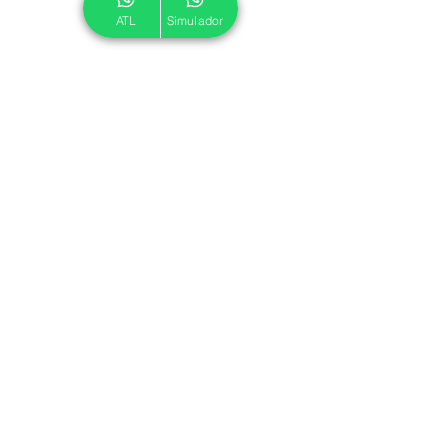
ATL
Simulador
© 2024 ATL.
Criado por
Pegadas Digitais
.
Política de Cookies
|
Política de Privacidade
Associe-se