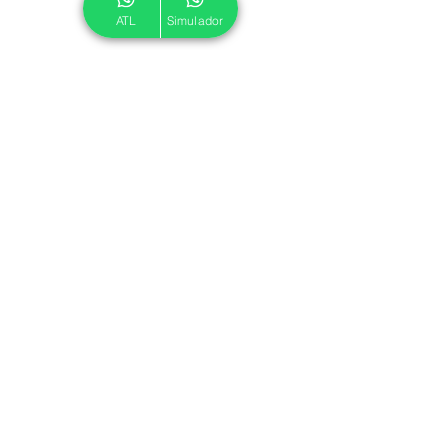
ATL
Simulador
© 2024 ATL.
Criado por
Pegadas Digitais
.
Política de Cookies
|
Política de Privacidade
Associe-se