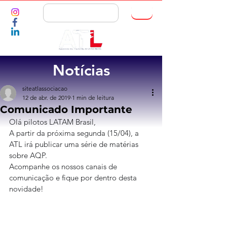
ASSOCIE-SE
Notícias
siteatlassociacao
12 de abr. de 2019
1 min de leitura
Comunicado Importante
Olá pilotos LATAM Brasil,
A partir da próxima segunda (15/04), a 
ATL irá publicar uma série de matérias 
sobre AQP.
Acompanhe os nossos canais de 
comunicação e fique por dentro desta 
novidade!