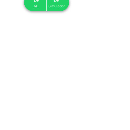
ATL
Simulador
© 2024 ATL.
Criado por
Pegadas Digitais
.
Política de Cookies
|
Política de Privacidade
Associe-se