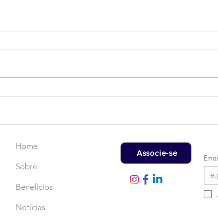
Campanha do Agasalho:
LAT
Faça uma doação!
US$
rec
Home
Associe-se
Emai
Sobre
Benefícios
Notícias