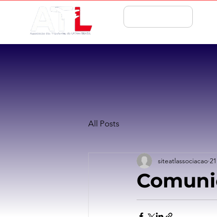
ASSOCIE-SE
All Posts
siteatlassociacao
21
Comuni