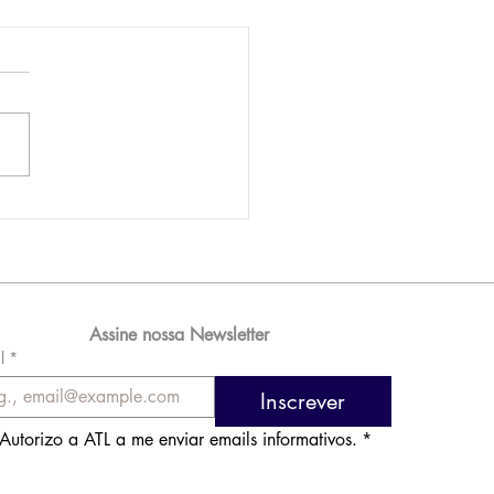
AM reporta lucro de
 576 milhões e
orde de passageiros
Assine nossa Newsletter
l
*
Inscrever
Autorizo a ATL a me enviar emails informativos.
*