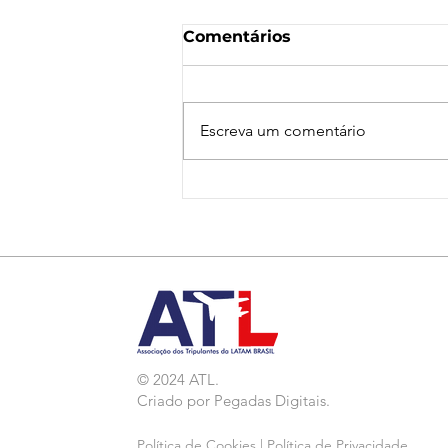
Comentários
Escreva um comentário
Nota de Repúdio:
Agressão a Aeroviárias
da LATAM em GRU
© 2024 ATL.
Criado por
Pegadas Digitais
.
Política de Cookies
|
Política de Privacidade