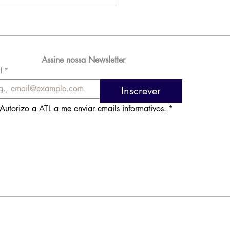
AM reporta lucro de
 576 milhões e
orde de passageiros
Assine nossa Newsletter
l
*
Inscrever
Autorizo a ATL a me enviar emails informativos.
*