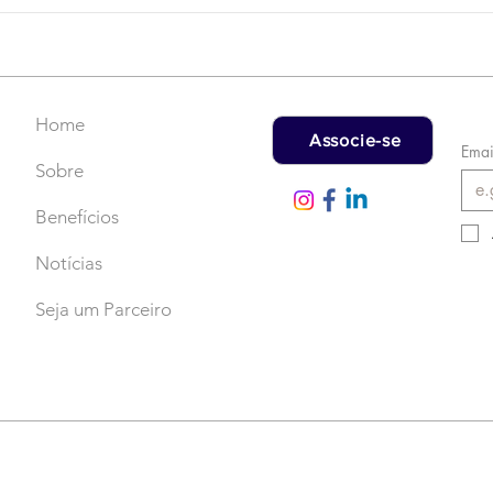
Campanha do Agasalho:
LAT
Faça uma doação!
US$
rec
Home
Associe-se
Emai
Sobre
Benefícios
Notícias
Seja um Parceiro