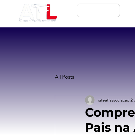
ASSOCIE-SE
All Posts
siteatlassociacao
2 
Compre 
Pais na