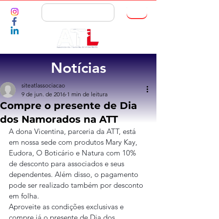
ASSOCIE-SE
Notícias
siteatlassociacao
9 de jun. de 2016
1 min de leitura
Compre o presente de Dia
dos Namorados na ATT
A dona Vicentina, parceria da ATT, está 
em nossa sede com produtos Mary Kay, 
Eudora, O Boticário e Natura com 10% 
de desconto para associados e seus 
dependentes. Além disso, o pagamento 
pode ser realizado também por desconto 
em folha.
Aproveite as condições exclusivas e 
compre já o presente de Dia dos 