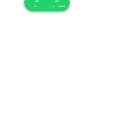
ATL
Simulador
© 2024 ATL.
Criado por
Pegadas Digitais
.
Política de Cookies
|
Política de Privacidade
Associe-se