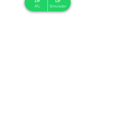
ATL
Simulador
© 2024 ATL.
Criado por
Pegadas Digitais
.
Política de Cookies
|
Política de Privacidade
Associe-se