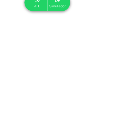
ATL
Simulador
© 2024 ATL.
Criado por
Pegadas Digitais
.
Política de Cookies
|
Política de Privacidade
Associe-se