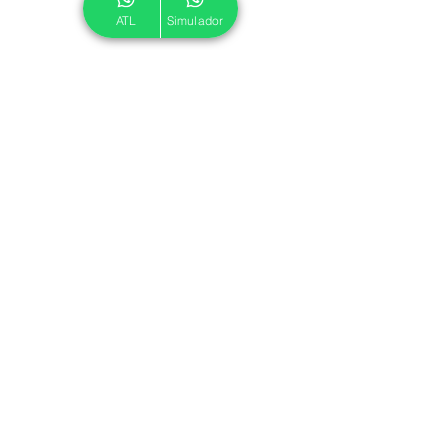
ATL
Simulador
© 2024 ATL.
Criado por
Pegadas Digitais
.
Política de Cookies
|
Política de Privacidade
Associe-se