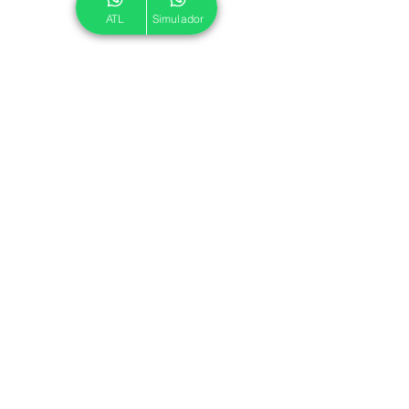
ATL
Simulador
© 2024 ATL.
Criado por
Pegadas Digitais
.
Política de Cookies
|
Política de Privacidade
Associe-se