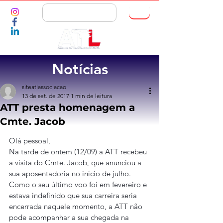
ASSOCIE-SE
Notícias
siteatlassociacao
13 de set. de 2017
1 min de leitura
ATT presta homenagem a
Cmte. Jacob
Olá pessoal,
Na tarde de ontem (12/09) a ATT recebeu 
a visita do Cmte. Jacob, que anunciou a 
sua aposentadoria no início de julho. 
Como o seu último voo foi em fevereiro e 
estava indefinido que sua carreira seria 
encerrada naquele momento, a ATT não 
pode acompanhar a sua chegada na 