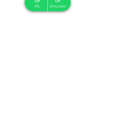
ATL
Simulador
© 2024 ATL.
Criado por
Pegadas Digitais
.
Política de Cookies
|
Política de Privacidade
Associe-se