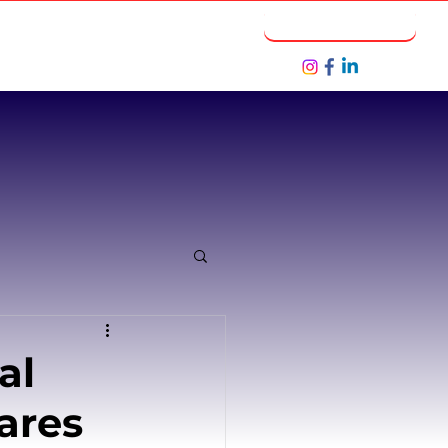
Notícias
Seja um Parceiro
al
iares