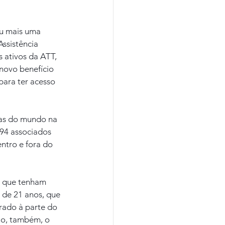
ou mais uma 
ssistência 
 ativos da ATT, 
 novo benefício 
ara ter acesso 
as do mundo na 
94 associados 
entro e fora do 
, que tenham 
 de 21 anos, que 
brado à parte do 
io, também, o 