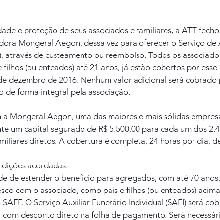
dade e proteção de seus associados e familiares, a ATT fech
dora Mongeral Aegon, dessa vez para oferecer o Serviço de A
), através de custeamento ou reembolso. Todos os associados
filhos (ou enteados) até 21 anos, já estão cobertos por esse
 de dezembro de 2016. Nenhum valor adicional será cobrado p
o de forma integral pela associação.
 a Mongeral Aegon, uma das maiores e mais sólidas empres
nte um capital segurado de R$ 5.500,00 para cada um dos 2.4
amiliares diretos. A cobertura é completa, 24 horas por dia, d
ondições acordadas.
ade de estender o benefício para agregados, com até 70 anos
sco com o associado, como pais e filhos (ou enteados) acima
 SAFF. O Serviço Auxiliar Funerário Individual (SAFI) será co
, com desconto direto na folha de pagamento. Será necessár