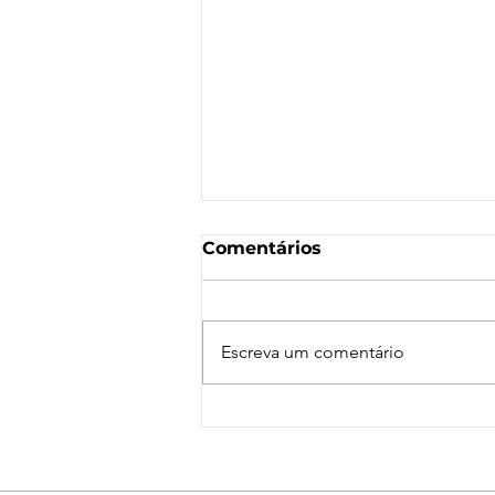
Comentários
Escreva um comentário
Nota de Repúdio:
Agressão a Aeroviárias
da LATAM em GRU