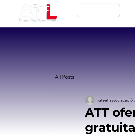
ASSOCIE-SE
All Posts
siteatlassociacao
8 
ATT ofe
gratuita