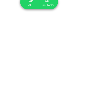
ATL
Simulador
© 2024 ATL.
Criado por
Pegadas Digitais
.
Política de Cookies
|
Política de Privacidade
Associe-se