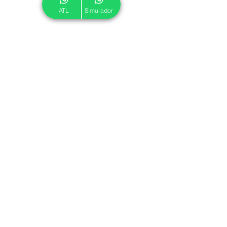
ATL
Simulador
© 2024 ATL.
Criado por
Pegadas Digitais
.
Política de Cookies
|
Política de Privacidade
Associe-se