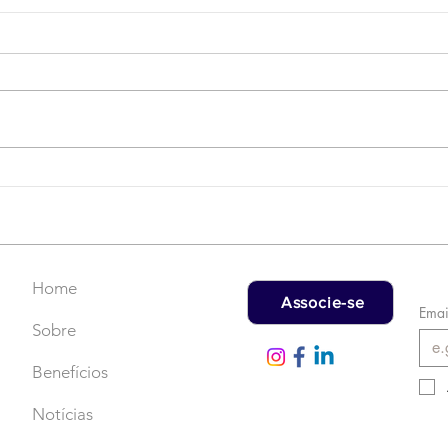
Campanha do Agasalho:
LAT
Faça uma doação!
US$
rec
Home
Associe-se
Emai
Sobre
Benefícios
Notícias