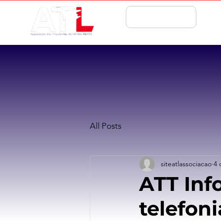
ASSOCIE-SE
All Posts
siteatlassociacao
4 
ATT Inf
telefon