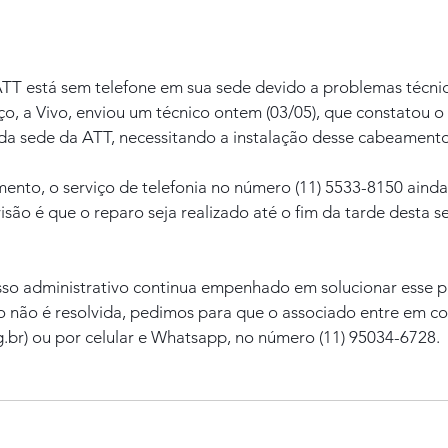
ATT está sem telefone em sua sede devido a problemas técni
ço, a Vivo, enviou um técnico ontem (03/05), que constatou 
da sede da ATT, necessitando a instalação desse cabeamento
ento, o serviço de telefonia no número (11) 5533-8150 ainda 
são é que o reparo seja realizado até o fim da tarde desta sex
so administrativo continua empenhado em solucionar esse p
 não é resolvida, pedimos para que o associado entre em co
g.br) ou por celular e Whatsapp, no número (11) 95034-6728.