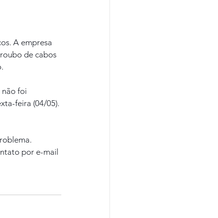
cos. A empresa 
o roubo de cabos 
.
não foi 
ta-feira (04/05).
roblema. 
ntato por e-mail 