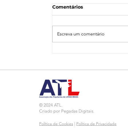
Comentários
Escreva um comentário
Nota de Repúdio:
Agressão a Aeroviárias
da LATAM em GRU
© 2024 ATL.
Criado por
Pegadas Digitais
.
Política de Cookies
|
Política de Privacidade