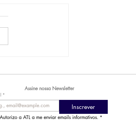
AM reporta lucro de
 576 milhões e
orde de passageiros
Assine nossa Newsletter
l
*
Inscrever
Autorizo a ATL a me enviar emails informativos.
*