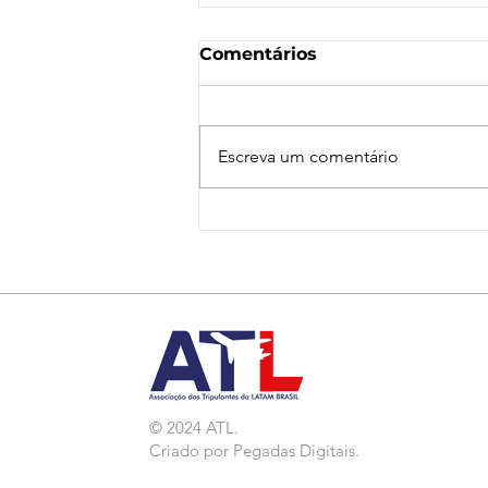
Comentários
Escreva um comentário
Nota de Repúdio:
Agressão a Aeroviárias
da LATAM em GRU
© 2024 ATL.
Criado por
Pegadas Digitais
.