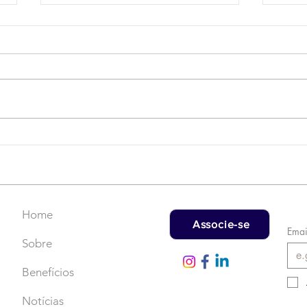
Campanha do Agasalho:
LAT
Faça uma doação!
US$
rec
Home
Associe-se
Emai
Sobre
Benefícios
Notícias