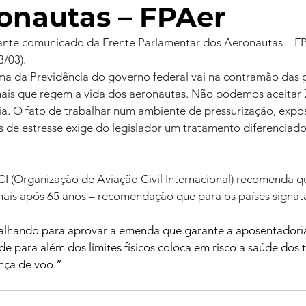
onautas – FPAer
tante comunicado da Frente Parlamentar dos Aeronautas – FP
3/03).
a da Previdência do governo federal vai na contramão das pr
onais que regem a vida dos aeronautas. Não podemos aceitar
a. O fato de trabalhar num ambiente de pressurização, expos
s de estresse exige do legislador um tratamento diferenciado
I (Organização de Aviação Civil Internacional) recomenda qu
nais após 65 anos – recomendação que para os países signatá
balhando para aprovar a emenda que garante a aposentadoria 
e para além dos limites físicos coloca em risco a saúde dos 
ça de voo.”