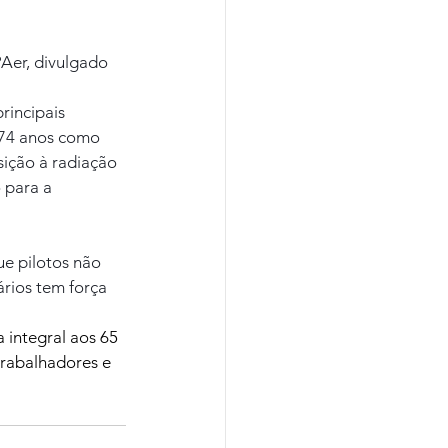
Aer, divulgado 
incipais 
 74 anos como 
ição à radiação 
 para a 
e pilotos não 
rios tem força 
integral aos 65 
trabalhadores e 