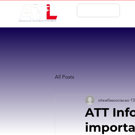
ASSOCIE-SE
All Posts
siteatlassociacao
13
ATT Inf
importa