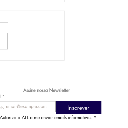
AM reporta lucro de
 576 milhões e
orde de passageiros
Assine nossa Newsletter
l
*
Inscrever
Autorizo a ATL a me enviar emails informativos.
*