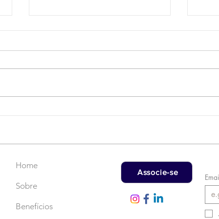
Campanha do Agasalho:
LAT
Faça uma doação!
US$
rec
Home
Associe-se
Emai
Sobre
Benefícios