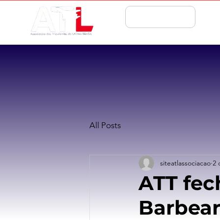
ASSOCIE-SE
All Posts
siteatlassociacao
2 
ATT fec
Barbear