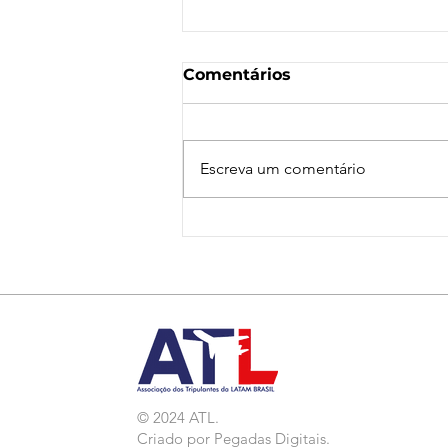
Comentários
Escreva um comentário
Nota de Repúdio:
Agressão a Aeroviárias
da LATAM em GRU
© 2024 ATL.
Criado por
Pegadas Digitais
.