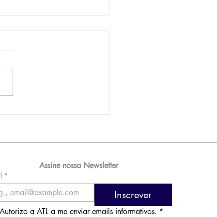
AM reporta lucro de
 576 milhões e
orde de passageiros
Assine nossa Newsletter
l
*
Inscrever
Autorizo a ATL a me enviar emails informativos.
*