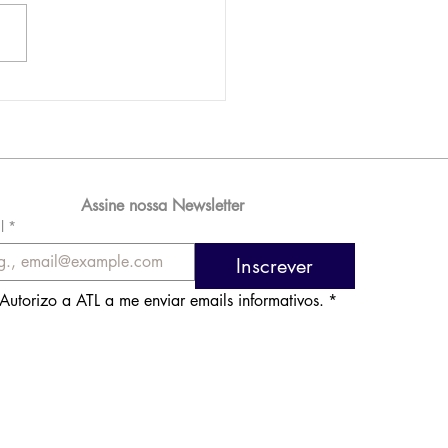
AM reporta lucro de
 576 milhões e
orde de passageiros
Assine nossa Newsletter
l
*
Inscrever
Autorizo a ATL a me enviar emails informativos.
*