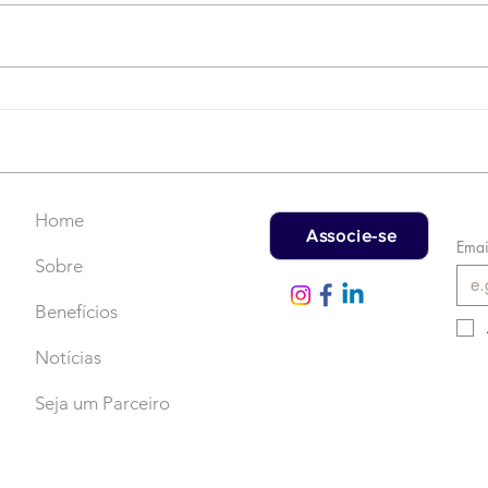
Campanha do Agasalho:
LAT
Faça uma doação!
US$
rec
Home
Associe-se
Emai
Sobre
Benefícios
Notícias
Seja um Parceiro