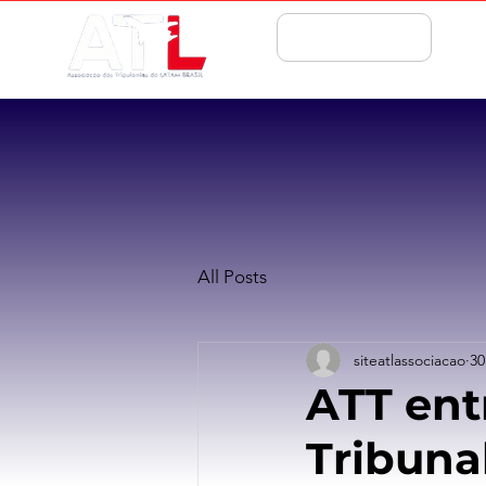
ASSOCIE-SE
All Posts
siteatlassociacao
30
ATT ent
Tribuna