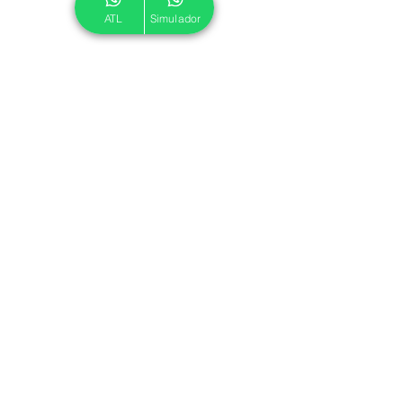
ATL
Simulador
© 2024 ATL.
Criado por
Pegadas Digitais
.
Política de Cookies
|
Política de Privacidade
Associe-se