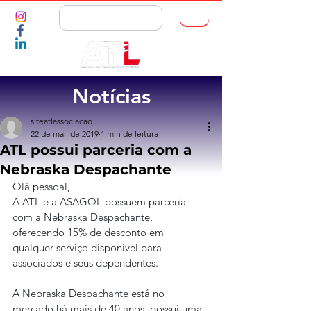
ASSOCIE-SE
Notícias
siteatlassociacao
22 de mar. de 2019
1 min de leitura
ATL possui parceria com a
Nebraska Despachante
Olá pessoal,
A ATL e a ASAGOL possuem parceria 
com a Nebraska Despachante, 
oferecendo 15% de desconto em 
qualquer serviço disponível para 
associados e seus dependentes.
A Nebraska Despachante está no 
mercado há mais de 40 anos, possui uma 