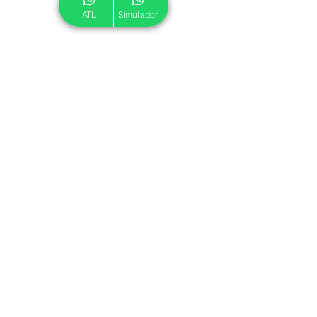
ATL
Simulador
© 2024 ATL.
Criado por
Pegadas Digitais
.
Política de Cookies
|
Política de Privacidade
Associe-se