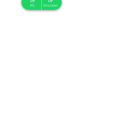
ATL
Simulador
© 2024 ATL.
Criado por
Pegadas Digitais
.
Política de Cookies
|
Política de Privacidade
Associe-se