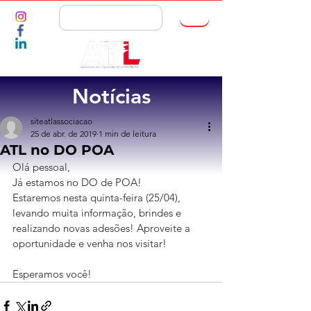
ASSOCIE-SE
Notícias
siteatlassociacao
25 de abr. de 2019
1 min de leitura
ATL no DO POA
Olá pessoal,
Já estamos no DO de POA!
Estaremos nesta quinta-feira (25/04), 
levando muita informação, brindes e 
realizando novas adesões! Aproveite a 
oportunidade e venha nos visitar!
Esperamos você!