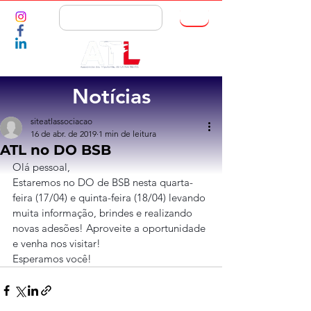
ASSOCIE-SE
Notícias
siteatlassociacao
16 de abr. de 2019
1 min de leitura
ATL no DO BSB
Olá pessoal,
Estaremos no DO de BSB nesta quarta-
feira (17/04) e quinta-feira (18/04) levando 
muita informação, brindes e realizando 
novas adesões! Aproveite a oportunidade 
e venha nos visitar!
Esperamos você!