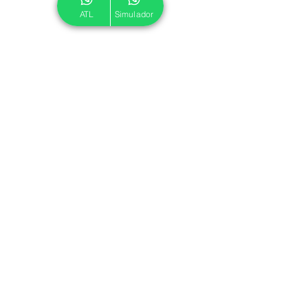
ATL
Simulador
© 2024 ATL.
Criado por
Pegadas Digitais
.
Política de Cookies
|
Política de Privacidade
Associe-se