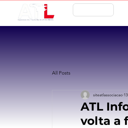
ASSOCIE-SE
All Posts
siteatlassociacao
13
ATL Inf
volta a