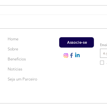
Campanha do Agasalho:
LAT
Faça uma doação!
US$
rec
Home
Associe-se
Emai
Sobre
Benefícios
Notícias
Seja um Parceiro