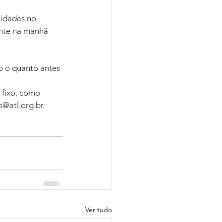
lidades no 
ente na manhã 
o o quanto antes 
fixo, como 
@atl.org.br.
Ver tudo