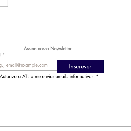
AM reporta lucro de
 576 milhões e
orde de passageiros
Assine nossa Newsletter
l
*
Inscrever
Autorizo a ATL a me enviar emails informativos.
*