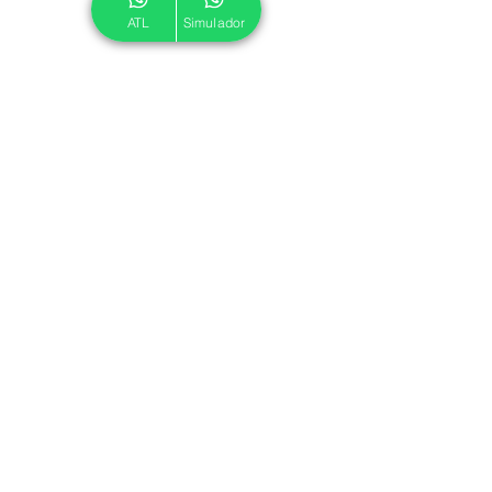
ATL
Simulador
© 2024 ATL.
Criado por
Pegadas Digitais
.
Política de Cookies
|
Política de Privacidade
Associe-se