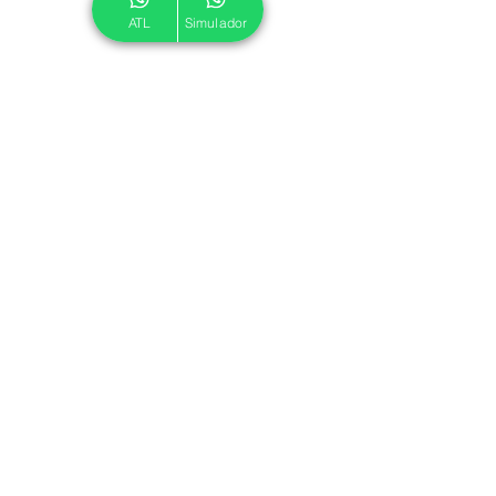
ATL
Simulador
© 2024 ATL.
Criado por
Pegadas Digitais
.
Política de Cookies
|
Política de Privacidade
Associe-se