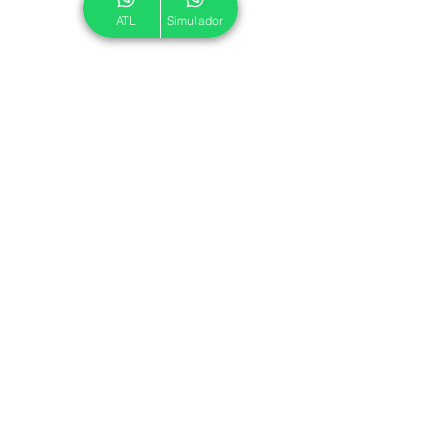
ATL
Simulador
© 2024 ATL.
Criado por
Pegadas Digitais
.
Política de Cookies
|
Política de Privacidade
Associe-se