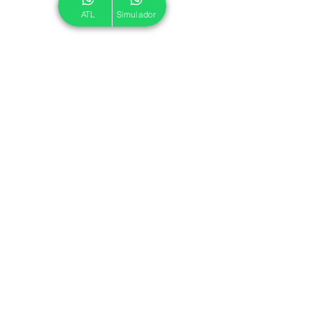
ATL
Simulador
© 2024 ATL.
Criado por
Pegadas Digitais
.
Política de Cookies
|
Política de Privacidade
Associe-se