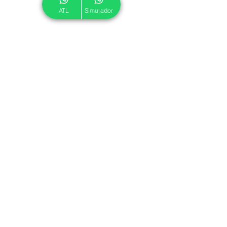
ATL
Simulador
© 2024 ATL.
Criado por
Pegadas Digitais
.
Política de Cookies
|
Política de Privacidade
Associe-se