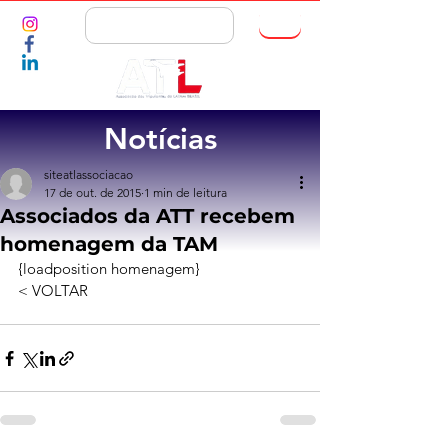
ASSOCIE-SE
Notícias
siteatlassociacao
17 de out. de 2015
1 min de leitura
Associados da ATT recebem
homenagem da TAM
{loadposition homenagem}
< VOLTAR