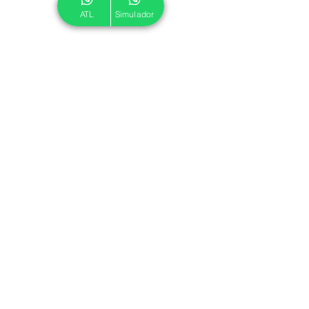
ATL
Simulador
© 2024 ATL.
Criado por
Pegadas Digitais
.
Política de Cookies
|
Política de Privacidade
Associe-se