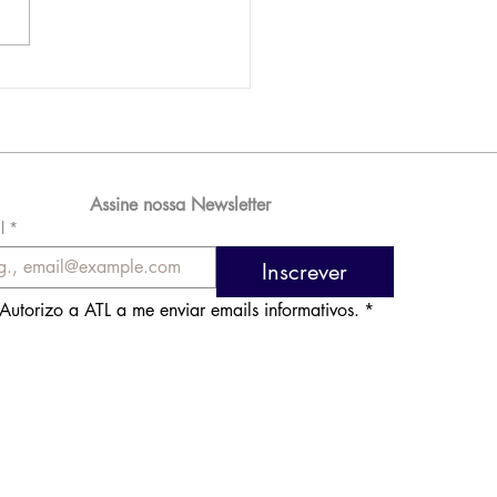
AM reporta lucro de
 576 milhões e
orde de passageiros
Assine nossa Newsletter
l
*
Inscrever
Autorizo a ATL a me enviar emails informativos.
*