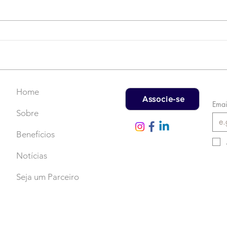
Campanha do Agasalho:
LAT
Faça uma doação!
US$
rec
Home
Associe-se
Emai
Sobre
Benefícios
Notícias
Seja um Parceiro