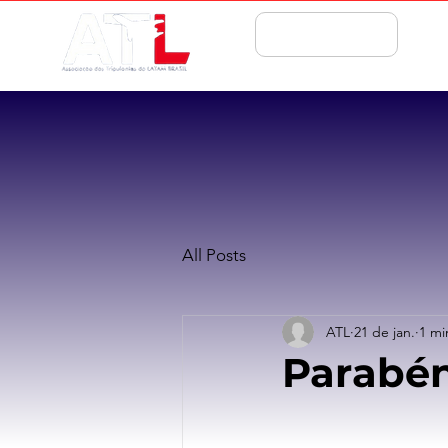
ASSOCIE-SE
All Posts
ATL
21 de jan.
1 mi
Parabén