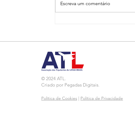
Escreva um comentário
Nota de Repúdio:
Agressão a Aeroviárias
da LATAM em GRU
© 2024 ATL.
Criado por
Pegadas Digitais
.
Política de Cookies
|
Política de Privacidade