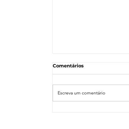
Comentários
Escreva um comentário
Nota de Repúdio:
Agressão a Aeroviárias
da LATAM em GRU