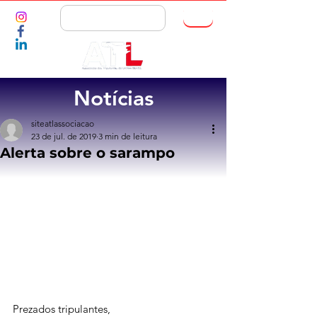
ASSOCIE-SE
Notícias
siteatlassociacao
23 de jul. de 2019
3 min de leitura
Alerta sobre o sarampo
Prezados tripulantes,