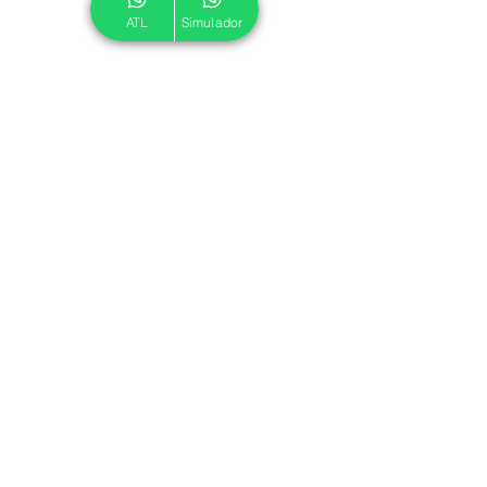
ATL
Simulador
© 2024 ATL.
Criado por
Pegadas Digitais
.
Política de Cookies
|
Política de Privacidade
Associe-se