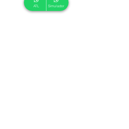
ATL
Simulador
© 2024 ATL.
Criado por
Pegadas Digitais
.
Política de Cookies
|
Política de Privacidade
Associe-se