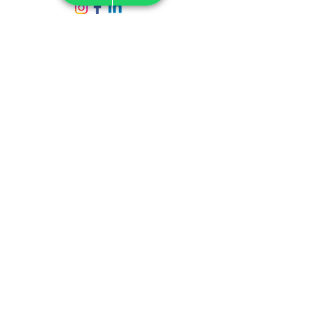
Assine nossa Newsletter
Email
*
Inscrever
Autorizo a ATL a me enviar 
emails informativos.
*