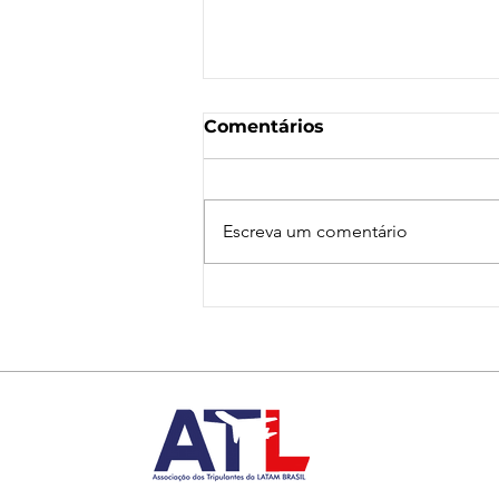
Comentários
Escreva um comentário
Nota de Repúdio:
Agressão a Aeroviárias
da LATAM em GRU