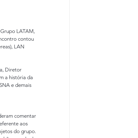
do Grupo LATAM, 
ncontro contou 
reas), LAN 
, Diretor 
 a história da 
 SNA e demais 
uderam comentar 
eferente aos 
ojetos do grupo.