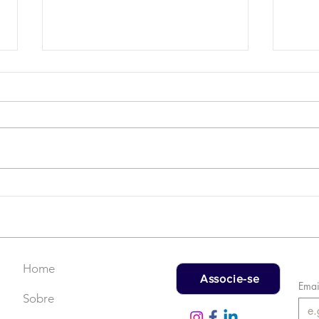
Campanha do Agasalho:
LAT
Faça uma doação!
US$
rec
Home
Associe-se
Emai
Sobre