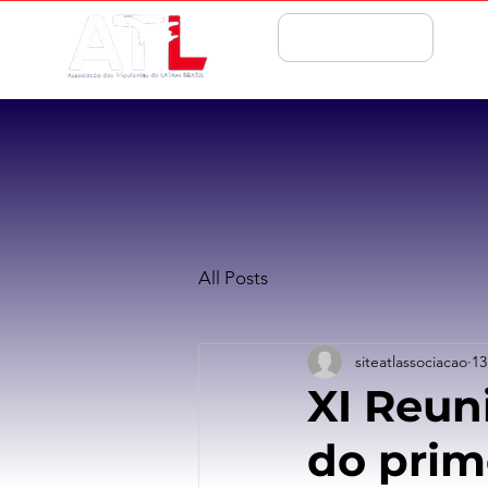
ASSOCIE-SE
All Posts
siteatlassociacao
13
XI Reun
do prim