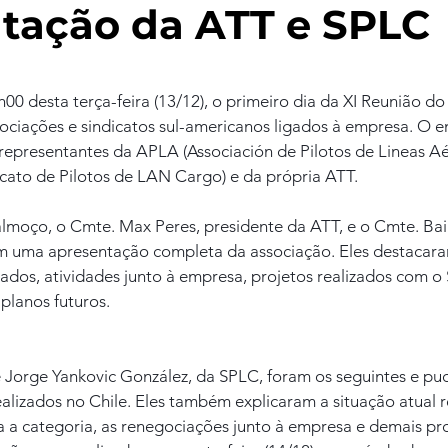
tação da ATT e SPLC
00 desta terça-feira (13/12), o primeiro dia da XI Reunião 
ociações e sindicatos sul-americanos ligados à empresa. O e
epresentantes da APLA (Associación de Pilotos de Lineas Aé
cato de Pilotos de LAN Cargo) e da própria ATT.
almoço, o Cmte. Max Peres, presidente da ATT, e o Cmte. Baia
ram uma apresentação completa da associação. Eles destacaram
ados, atividades junto à empresa, projetos realizados com o
planos futuros.
 Jorge Yankovic González, da SPLC, foram os seguintes e p
ealizados no Chile. Eles também explicaram a situação atual r
a a categoria, as renegociações junto à empresa e demais pr