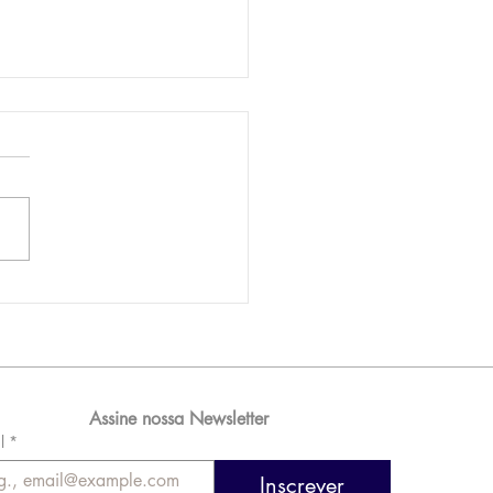
AM reporta lucro de
 576 milhões e
orde de passageiros
Assine nossa Newsletter
l
*
Inscrever