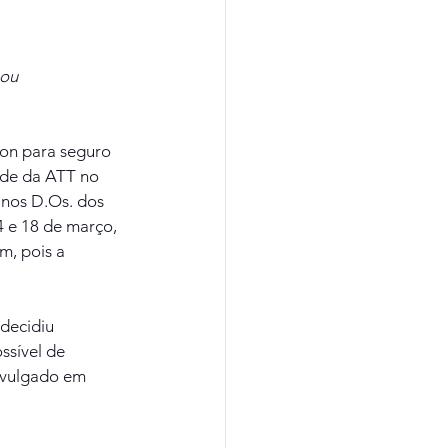
pou
on para seguro 
ede da ATT no 
 nos D.Os. dos 
4 e 18 de março, 
m, pois a 
decidiu 
ssível de 
divulgado em 