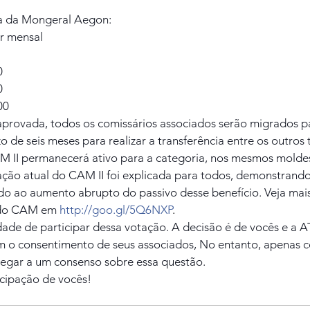
ta da Mongeral Aegon:
r mensal
0
0
00
aprovada, todos os comissários associados serão migrados pa
 de seis meses para realizar a transferência entre os outros 
AM II permanecerá ativo para a categoria, nos mesmos moldes
ação atual do CAM II foi explicada para todos, demonstrando
 ao aumento abrupto do passivo desse benefício. Veja mais
do CAM em 
http://goo.gl/5Q6NXP
.
ade de participar dessa votação. A decisão é de vocês e a A
o consentimento de seus associados, No entanto, apenas c
egar a um consenso sobre essa questão.
cipação de vocês!