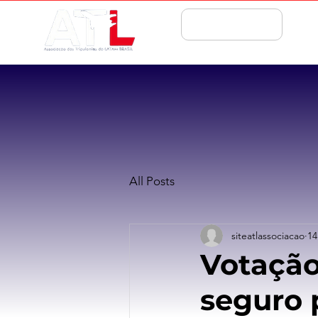
ASSOCIE-SE
All Posts
siteatlassociacao
14
Votação
seguro 