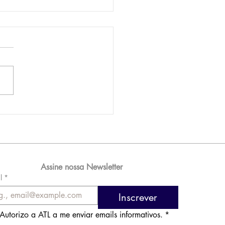
AM reporta lucro de
 576 milhões e
orde de passageiros
Assine nossa Newsletter
l
*
Inscrever
Autorizo a ATL a me enviar emails informativos.
*