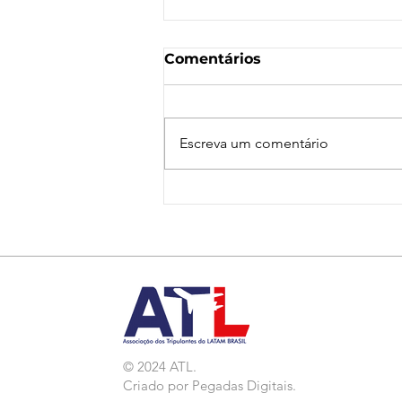
Comentários
Escreva um comentário
Nota de Repúdio:
Agressão a Aeroviárias
da LATAM em GRU
© 2024 ATL.
Criado por
Pegadas Digitais
.