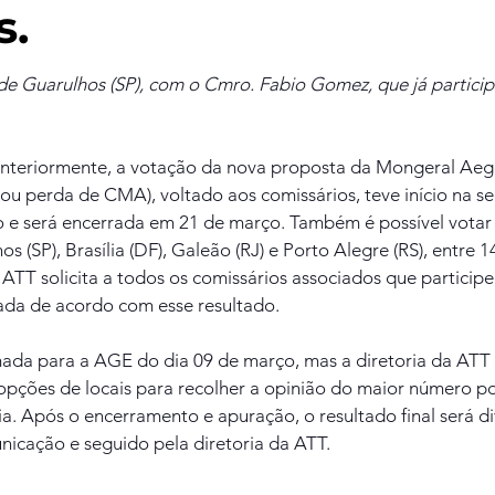
s.
 de Guarulhos (SP), com o Cmro. Fabio Gomez, que já partici
nteriormente, a votação da nova proposta da Mongeral Aeg
ou perda de CMA), voltado aos comissários, teve início na s
o e será encerrada em 21 de março. Também é possível votar
 (SP), Brasília (DF), Galeão (RJ) e Porto Alegre (RS), entre 1
ATT solicita a todos os comissários associados que participe
mada de acordo com esse resultado.
ada para a AGE do dia 09 de março, mas a diretoria da ATT 
opções de locais para recolher a opinião do maior número po
ia. Após o encerramento e apuração, o resultado final será 
nicação e seguido pela diretoria da ATT.