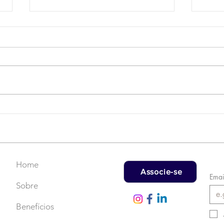
Campanha do Agasalho:
LAT
Faça uma doação!
US$
rec
Home
Associe-se
Emai
Sobre
Benefícios