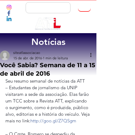
ASSOCIE-SE
Notícias
siteatlassociacao
15 de abr. de 2016
1 min de leitura
Você Sabia? Semana de 11 a 15
de abril de 2016
Seu resumo semanal de notícias da ATT
– Estudantes de jornalismo da UNIP 
visitaram a sede da associação. Elas farão 
um TCC sobre a Revista ATT, explicando 
o surgimento, como é produzida, público 
alvo, editorias e a história do veículo. Veja 
mais no link:
http://goo.gl/Z7QSgm
– O Cmte. Romero se despediu da 