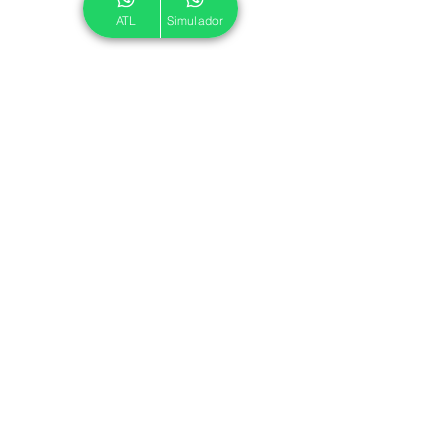
ATL
Simulador
© 2024 ATL.
Criado por
Pegadas Digitais
.
Política de Cookies
|
Política de Privacidade
Associe-se