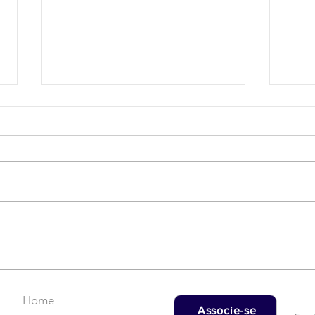
Campanha do Agasalho:
LAT
Faça uma doação!
US$
rec
Home
Associe-se