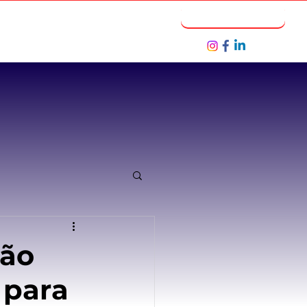
Notícias
Seja um Parceiro
são
 para