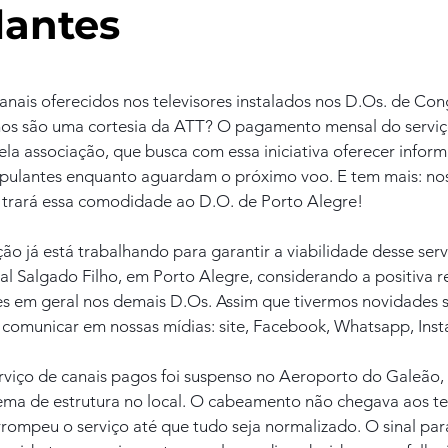
lantes
nais oferecidos nos televisores instalados nos D.Os. de Cong
hos são uma cortesia da ATT? O pagamento mensal do serviço
pela associação, que busca com essa iniciativa oferecer infor
ipulantes enquanto aguardam o próximo voo. E tem mais: no
trará essa comodidade ao D.O. de Porto Alegre!
ção já está trabalhando para garantir a viabilidade desse serv
l Salgado Filho, em Porto Alegre, considerando a positiva r
tes em geral nos demais D.Os. Assim que tivermos novidades 
 comunicar em nossas mídias: site, Facebook, Whatsapp, Inst
erviço de canais pagos foi suspenso no Aeroporto do Galeão, 
ema de estrutura no local. O cabeamento não chegava aos tel
rrompeu o serviço até que tudo seja normalizado. O sinal par