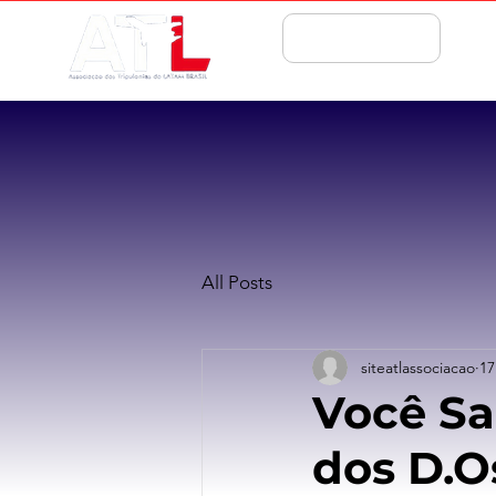
ASSOCIE-SE
All Posts
siteatlassociacao
17
Você Sa
dos D.O