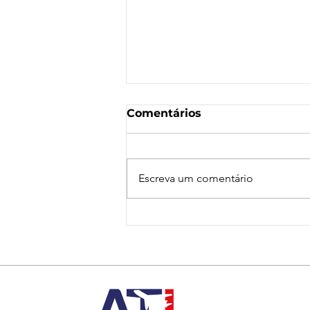
Comentários
Escreva um comentário
Nota de Repúdio:
Agressão a Aeroviárias
da LATAM em GRU