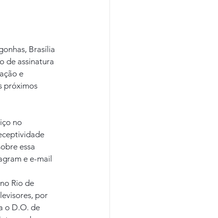
onhas, Brasília 
 de assinatura 
mação e 
s próximos 
iço no 
eceptividade 
sobre essa 
agram e e-mail 
no Rio de 
evisores, por 
a o D.O. de 