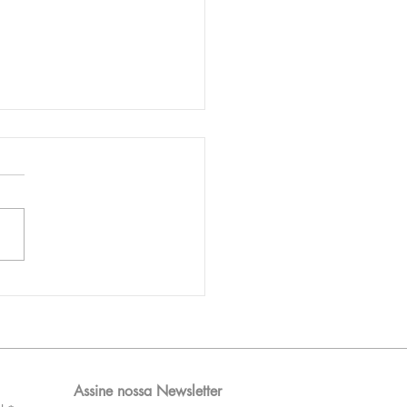
AM reporta lucro de
 576 milhões e
orde de passageiros
Assine nossa Newsletter