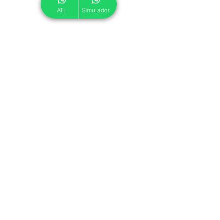
ATL
Simulador
© 2024 ATL.
Criado por
Pegadas Digitais
.
Política de Cookies
|
Política de Privacidade
Associe-se