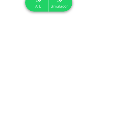
ATL
Simulador
© 2024 ATL.
Criado por
Pegadas Digitais
.
Política de Cookies
|
Política de Privacidade
Associe-se