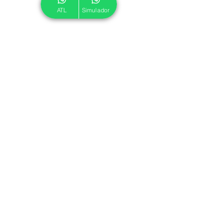
ATL
Simulador
© 2024 ATL.
Criado por
Pegadas Digitais
.
Política de Cookies
|
Política de Privacidade
Associe-se