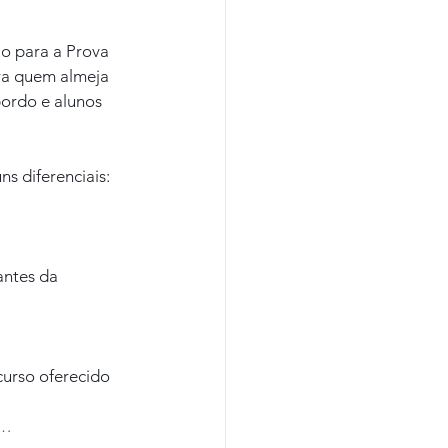
io para a Prova 
ara quem almeja 
bordo e alunos 
s diferenciais:
antes da 
urso oferecido 
/…