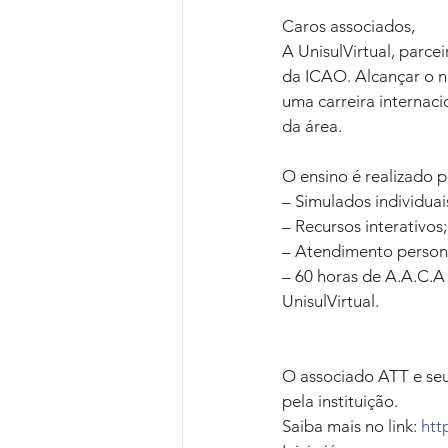
Caros associados,
A UnisulVirtual, parce
da ICAO. Alcançar o ní
uma carreira internaci
da área.
O ensino é realizado p
– Simulados individuai
– Recursos interativos;
– Atendimento person
– 60 horas de A.A.C.A
UnisulVirtual.
O associado ATT e seu
pela instituição.
Saiba mais no link: 
htt