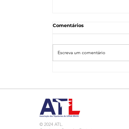
Comentários
Escreva um comentário
Nota de Repúdio:
Agressão a Aeroviárias
da LATAM em GRU
© 2024 ATL.