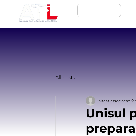
ASSOCIE-SE
All Posts
siteatlassociacao
9 
Unisul 
prepara