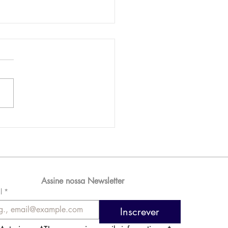
AM reporta lucro de
 576 milhões e
orde de passageiros
Assine nossa Newsletter
l
*
Inscrever