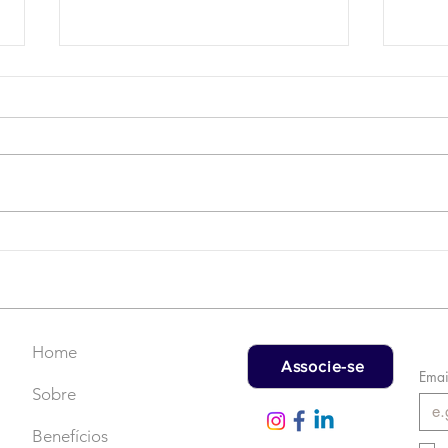
Campanha do Agasalho:
LAT
Faça uma doação!
US$
rec
Home
Associe-se
Emai
Sobre
Benefícios