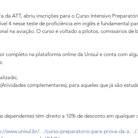
ira da ATT, abriu inscrições para o Curso Intensivo Preparatór
vel 4 nesse teste de proficiência em inglês é fundamental p
onal na aviação. O curso é voltado a pilotos, comissários de 
or completo na plataforma online da Unisul e conta com algun
s;
alizado;
 (Atividades complementares), para aqueles que já são estud
s dependentes têm direito a 10% de desconto em qualquer c
p://www.unisul.br/…/curso-preparatorio-para-prova-da-a…