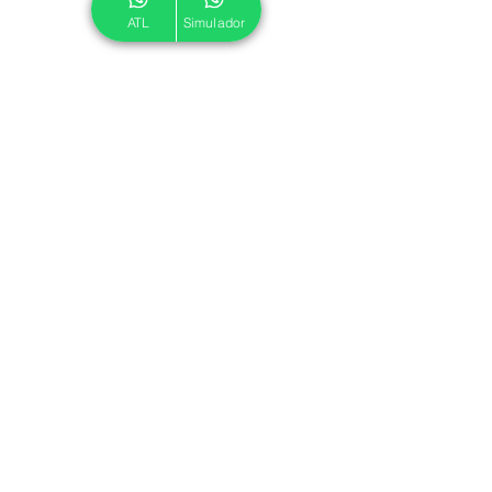
ATL
Simulador
© 2024 ATL.
Criado por
Pegadas Digitais
.
Política de Cookies
|
Política de Privacidade
Associe-se