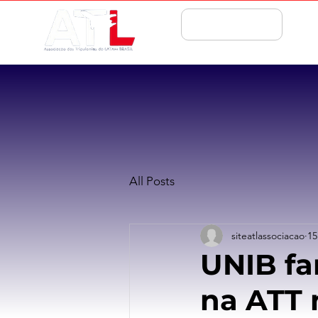
ASSOCIE-SE
All Posts
siteatlassociacao
15
UNIB fa
na ATT 