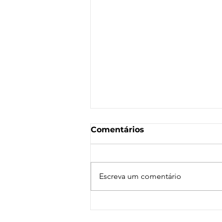
Comentários
Escreva um comentário
Nota de Repúdio:
Agressão a Aeroviárias