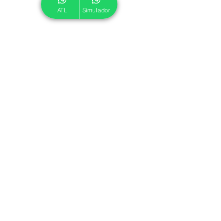
ATL
Simulador
© 2024 ATL.
Criado por
Pegadas Digitais
.
Política de Cookies
|
Política de Privacidade
Associe-se