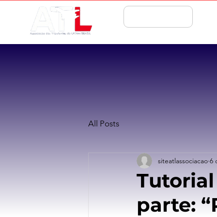
ASSOCIE-SE
All Posts
siteatlassociacao
6 
Tutorial
parte: 