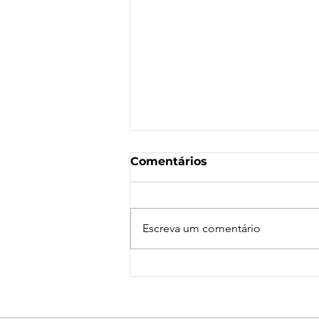
Comentários
Escreva um comentário
Nota de Repúdio:
Agressão a Aeroviárias
da LATAM em GRU