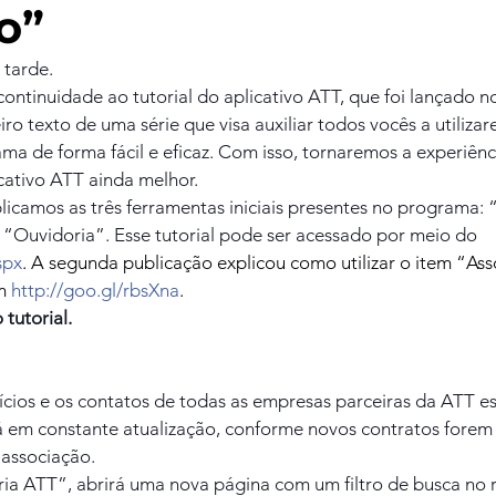
o”
 tarde.
ontinuidade ao tutorial do aplicativo ATT, que foi lançado no
ro texto de uma série que visa auxiliar todos vocês a utilizar
a de forma fácil e eficaz. Com isso, tornaremos a experiênc
cativo ATT ainda melhor.
licamos as três ferramentas iniciais presentes no programa: “
e “Ouvidoria”. Esse tutorial pode ser acessado por meio do 
spx
. A segunda publicação explicou como utilizar o item “Asso
m 
http://goo.gl/rbsXna
.
 tutorial.
ícios e os contatos de todas as empresas parceiras da ATT es
á em constante atualização, conforme novos contratos forem
 associação.
ia ATT”, abrirá uma nova página com um filtro de busca no r