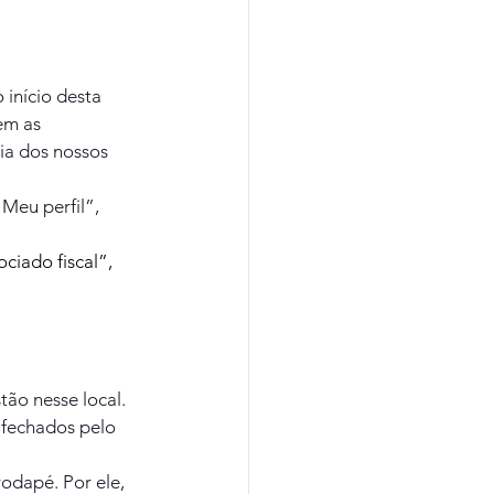
 início desta 
em as 
ia dos nossos 
Meu perfil”, 
ciado fiscal”, 
tão nesse local. 
 fechados pelo 
odapé. Por ele, 