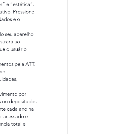
” e “estética”. 
tivo. Pressione 
dados e o 
lo seu aparelho 
trará ao 
ue o usuário 
entos pela ATT. 
io 
ldades, 
vimento por 
s ou depositados 
nte cada ano na 
r acessado e 
cia total e 