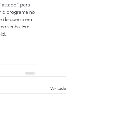
 “attapp” para 
r o programa no 
e de guerra em 
omo senha. Em 
id.
Ver tudo