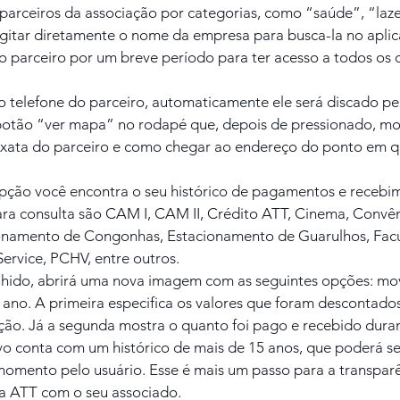
parceiros da associação por categorias, como “saúde”, “lazer
igitar diretamente o nome da empresa para busca-la no aplica
 parceiro por um breve período para ter acesso a todos os 
o telefone do parceiro, automaticamente ele será discado pe
otão “ver mapa” no rodapé que, depois de pressionado, mos
 exata do parceiro e como chegar ao endereço do ponto em q
opção você encontra o seu histórico de pagamentos e recebim
para consulta são CAM I, CAM II, Crédito ATT, Cinema, Convên
onamento de Congonhas, Estacionamento de Guarulhos, Facu
ervice, PCHV, entre outros.
olhido, abrirá uma nova imagem com as seguintes opções: mo
ano. A primeira especifica os valores que foram descontado
ção. Já a segunda mostra o quanto foi pago e recebido dura
ivo conta com um histórico de mais de 15 anos, que poderá se
momento pelo usuário. Esse é mais um passo para a transparên
a ATT com o seu associado.